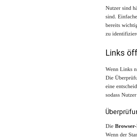
Nutzer sind h
sind. Einfach
bereits wichti
zu identifizie
Links öf
Wenn Links ni
Die Überprüf
eine entschei
sodass Nutzer
Überprüfu
Die
Browser-
Wenn der Stand