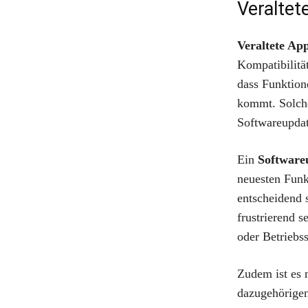
Veraltet
Veraltete Ap
Kompatibilität
dass Funktion
kommt. Solc
Softwareupdat
Ein
Software
neuesten Funk
entscheidend 
frustrierend 
oder Betriebs
Zudem ist es 
dazugehörigen