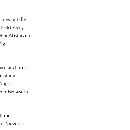
nn es um die
eststellen,
eten Abstürzen
ßige
dern auch die
eistung
 Apps
 von Browsern
h die
n. Nutzer