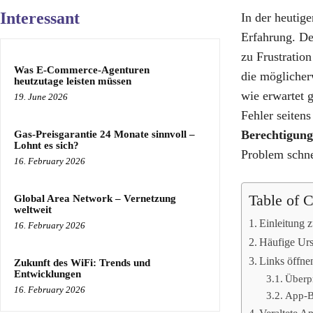
Interessant
In der heutige
Erfahrung. De
zu Frustration
Was E-Commerce-Agenturen
die möglicher
heutzutage leisten müssen
wie erwartet 
19. June 2026
Fehler seiten
Berechtigun
Gas-Preisgarantie 24 Monate sinnvoll –
Lohnt es sich?
Problem schne
16. February 2026
Table of 
Global Area Network – Vernetzung
weltweit
Einleitung 
16. February 2026
Häufige Urs
Links öffne
Zukunft des WiFi: Trends und
Entwicklungen
Überp
16. February 2026
App-B