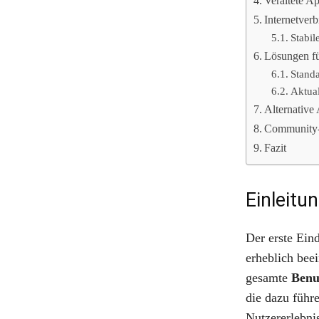
Veraltete A
Internetverb
Stabi
Lösungen fü
Stand
Aktual
Alternative
Community-
Fazit
Einleitu
Der erste Ein
erheblich bee
gesamte
Benu
die dazu führe
Nutzererlebni