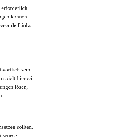
erforderlich
ungen können
ierende Links
wortlich sein.
n
spielt hierbei
sungen lösen,
n.
setzen sollten.
rt wurde,