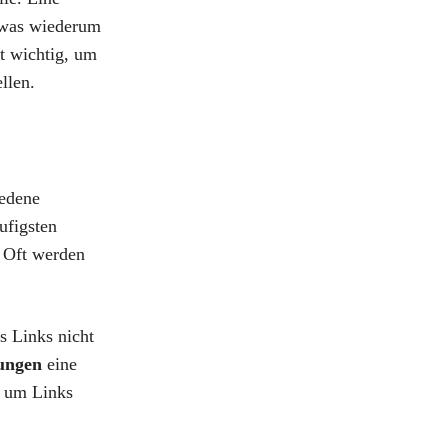
, was wiederum
st wichtig, um
llen.
iedene
ufigsten
. Oft werden
s Links nicht
ungen
eine
, um Links