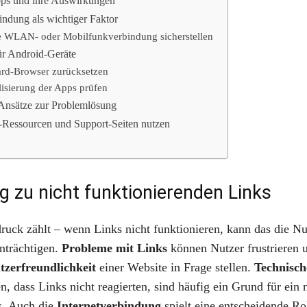
pps und ihre Auswirkungen
indung als wichtiger Faktor
le WLAN- oder Mobilfunkverbindung sicherstellen
r Android-Geräte
ard-Browser zurücksetzen
isierung der Apps prüfen
 Ansätze zur Problemlösung
Ressourcen und Support-Seiten nutzen
ng zu nicht funktionierenden Links
druck zählt – wenn Links nicht funktionieren, kann das die N
inträchtigen.
Probleme mit Links
können Nutzer frustrieren 
tzerfreundlichkeit
einer Website in Frage stellen.
Technisch
n, dass Links nicht reagierten, sind häufig ein Grund für ein 
s. Auch die
Internetverbindung
spielt eine entscheidende Ro