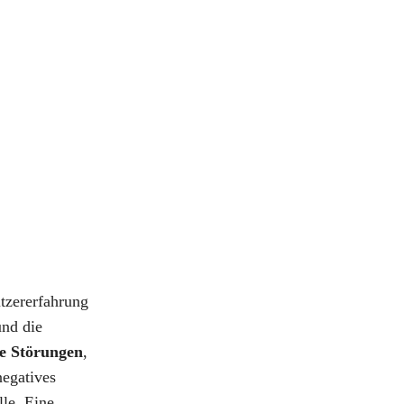
utzererfahrung
und die
e Störungen
,
negatives
lle. Eine