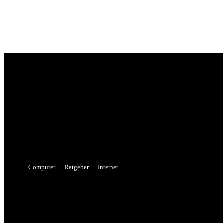
Sign in
Welcome! Log into your account
your username
your password
Forgot your password? Get help
Password recovery
Recover your password
your email
A password will be e-mailed to you.
Computer
Ratgeber
Internet