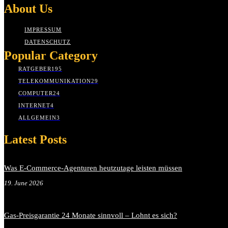
About Us
IMPRESSUM
DATENSCHUTZ
Popular Category
RATGEBER
195
TELEKOMMUNIKATION
29
COMPUTER
24
INTERNET
4
ALLGEMEIN
3
Latest Posts
Was E-Commerce-Agenturen heutzutage leisten müssen
19. June 2026
Gas-Preisgarantie 24 Monate sinnvoll – Lohnt es sich?