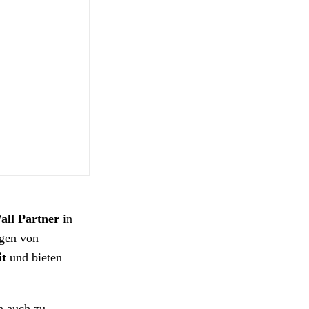
all Partner
in
ngen von
it
und bieten
n auch zu