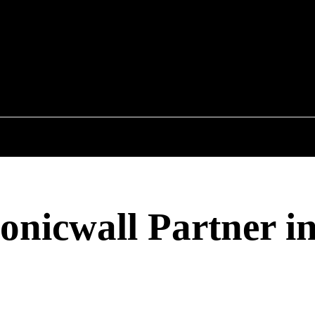
6
COMPUTER
RATGEBER
INTERNET
Sonicwall Partner i