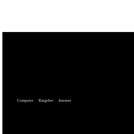
Sign in
Welcome! Log into your account
your username
your password
Forgot your password? Get help
Password recovery
Recover your password
your email
A password will be e-mailed to you.
Computer
Ratgeber
Internet