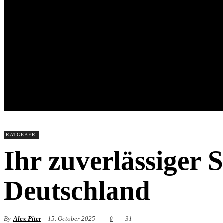
Sunday, June 21, 202
RATGEBER
Ihr zuverlässiger 
Deutschland
By
Alex Piter
15. October 2025
0
31