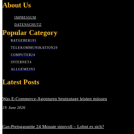
About Us
IMPRESSUM
DATENSCHUTZ
Popular Category
RATGEBER
195
TELEKOMMUNIKATION
29
COMPUTER
24
INTERNET
4
ALLGEMEIN
3
Latest Posts
Was E-Commerce-Agenturen heutzutage leisten müssen
19. June 2026
Gas-Preisgarantie 24 Monate sinnvoll – Lohnt es sich?