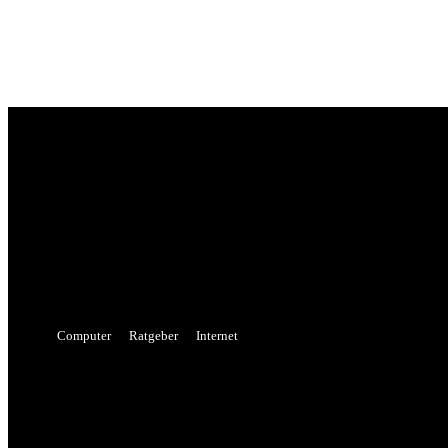
Sign in
Welcome! Log into your account
your username
your password
Forgot your password? Get help
Password recovery
Recover your password
your email
A password will be e-mailed to you.
Computer
Ratgeber
Internet