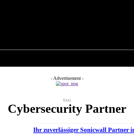
6
COMPUTER
RATGEBER
INTERNET
- Advertisement -
TAG
Cybersecurity Partner
Ihr zuverlässiger Sonicwall Partner 