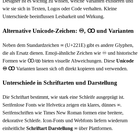
Designer ist es wichtig zu wissen, welche Varianten existieren und
wie sie sich in Texten, Logos oder Code verhalten. Kleine
Unterschiede beeinflussen Lesbarkeit und Wirkung.
Alternative Unicode-Zeichen: ♾, Ꝏ und Varianten
Neben dem Standardzeichen ∞ (U+221E) gibt es andere Glyphen,
die als Ersatz dienen. Emoji-ähnliche Zeichen wie ♾ und historische
Formen wie Ꝏ/ꝏ bieten visuelle Abweichungen. Diese
Unicode
♾ Ꝏ
Varianten lassen sich oft direkt kopieren und verwenden.
Unterschiede in Schriftarten und Darstellung
Die Schriftart bestimmt, wie stark eine Schleife ausgeprägt ist.
Serifenlose Fonts wie Helvetica zeigen ein klares, dünnes ∞.
Serifenschriften wie Times New Roman formen eine breitere,
dekorative Schleife. Icon-Fonts und Webfonts liefern wiederum
einheitliche
Schriftart Darstellung ∞
über Plattformen.