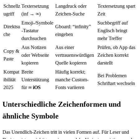
Schnellz
Textersetzung
Langdruck oder
Textersetzung spart
ugriff
(inf → ∞)
Zeichen-Suche
Zeit
Emoji-/Symbole
Suchbegriff auf
Direktsu
Gboard: “infinity”
-Tastatur
Englisch bringt
che
eingeben
durchsuchen
mehr Treffer
Aus Notizen
Aus einer
Prüfen, ob App das
Copy &
oder Webseite
vertrauenswürdigen
Zeichen korrekt
Paste
kopieren
Quelle kopieren
darstellt
Kompat
Breite
Häufig korrekt;
Bei Problemen
ibilität
Unterstützung
manche Custom-
Schriftart wechseln
2025
für
∞ iOS
Fonts variieren
Unterschiedliche Zeichenformen und
ähnliche Symbole
Das Unendlich-Zeichen tritt in vielen Formen auf. Für Leser und