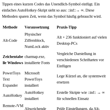
Tippen eines kurzen Codes das Unendlich-Symbol einfügt. Ein
einfaches AutoHotkey-Skript sieht so aus: ::inf::→ ∞. Diese
Methoden sparen Zeit, wenn das Symbol häufig gebraucht wird.
Methode
Voraussetzung
Praxis-Tipp
Physischer
Alt + 236 funktioniert auf vielen
Alt-Code
Ziffernblock,
Desktop-PCs
NumLock aktiv
Vergleiche Darstellung in
Zeichentabe
charmap.exe,
verschiedenen Schriftarten vor
lle Windows
installierte Fonts
Einfügen
PowerToys
Microsoft
Lege Kürzel an, die systemweit
Text
PowerToys
ersetzen
Expander
installiert
AutoHotkey
Erstelle Skripte wie ::inf:: → ∞
AutoHotkey
installiert
für schnellen Einsatz
Remote-/VM
Abweichende
Prüfe Einstellungen, da Alt-