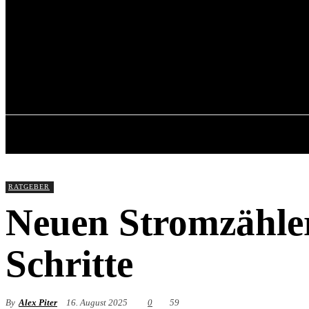
Friday, June 19, 202
RATGEBER
Neuen Stromzähler
Schritte
By
Alex Piter
16. August 2025
0
59