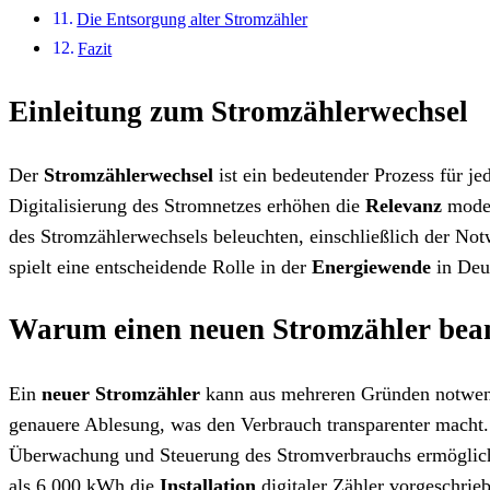
Die Entsorgung alter Stromzähler
Fazit
Einleitung zum Stromzählerwechsel
Der
Stromzählerwechsel
ist ein bedeutender Prozess für je
Digitalisierung des Stromnetzes erhöhen die
Relevanz
moder
des Stromzählerwechsels beleuchten, einschließlich der Not
spielt eine entscheidende Rolle in der
Energiewende
in Deut
Warum einen neuen Stromzähler bea
Ein
neuer Stromzähler
kann aus mehreren Gründen notwen
genauere Ablesung, was den Verbrauch transparenter macht.
Überwachung und Steuerung des Stromverbrauchs ermöglicht
als 6.000 kWh die
Installation
digitaler Zähler vorgeschrie