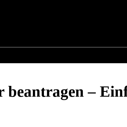
6
COMPUTER
RATGEBER
INTERNET
 beantragen – Ein