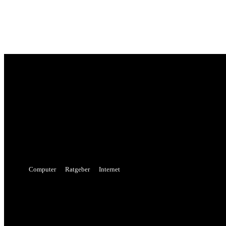
Sign in
Welcome! Log into your account
your username
your password
Forgot your password? Get help
Password recovery
Recover your password
your email
A password will be e-mailed to you.
Computer
Ratgeber
Internet