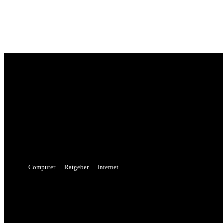
Sign in
Welcome! Log into your account
your username
your password
Forgot your password? Get help
Password recovery
Recover your password
your email
A password will be e-mailed to you.
Computer
Ratgeber
Internet