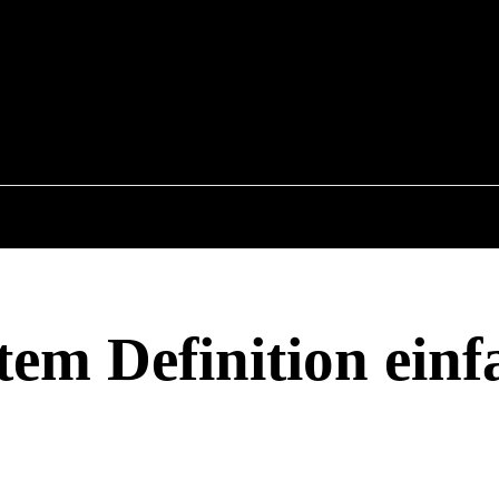
26
COMPUTER
RATGEBER
INTERNET
m Definition einf