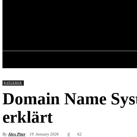
Saturday, June 20, 20
RATGEBER
Domain Name Syste
erklärt
By
Alex Piter
19. January 2026
0
62