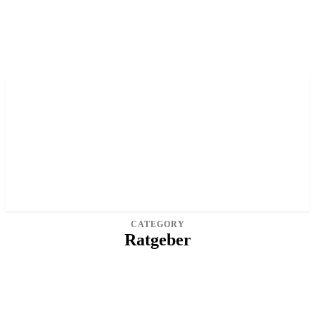
CATEGORY
Ratgeber
ALLGEMEIN
COMPUTER
INTERNET
TELEKOMMUNIKATION