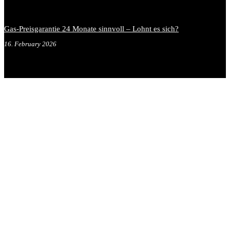
Gas-Preisgarantie 24 Monate sinnvoll – Lohnt es sich?
16. February 2026