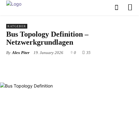
RATGEBER
Bus Topology Definition –
Netzwerkgrundlagen
By
Alex Piter
19. January 2026
0
35