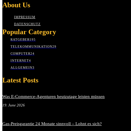
About Us
IMPRESSUM
DATENSCHUTZ
Popular Category
RATGEBER
195
TELEKOMMUNIKATION
29
COMPUTER
24
INTERNET
4
ALLGEMEIN
3
Latest Posts
Was E-Commerce-Agenturen heutzutage leisten müssen
19. June 2026
Gas-Preisgarantie 24 Monate sinnvoll – Lohnt es sich?