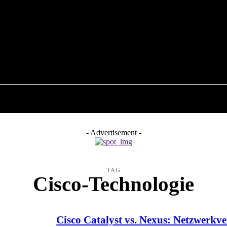
26
COMPUTER
RATGEBER
INTERNET
- Advertisement -
TAG
Cisco-Technologie
Cisco Catalyst vs. Nexus: Netzwerkve