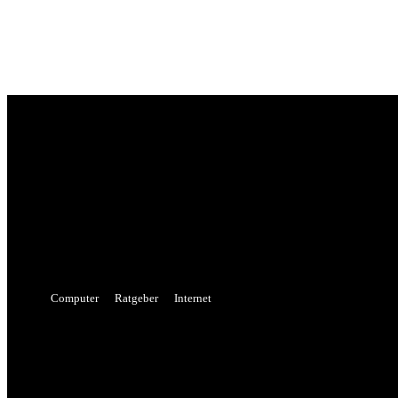
Sign in
Welcome! Log into your account
your username
your password
Forgot your password? Get help
Password recovery
Recover your password
your email
A password will be e-mailed to you.
Computer
Ratgeber
Internet